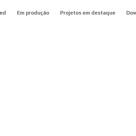
ed
Em produção
Projetos em destaque
Dow