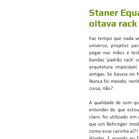
Staner Equ
oitava rack
Faz tempo que nada v
universo, projetos pa
pegar nas mãos e testa
bandas 'padrão rack' 
arquitetura impecável
antigas. Se baseia no 
Nunca foi mexido, nen
coisa, não?
A qualidade de som que
entender do que estou
claro: foi utilizado em
que um Behringer mod
como esse carinha aí?!
dúvidas. E quando eu 