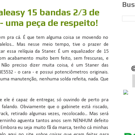
Bus
aleasy 15 bandas 2/3 de
 - uma peça de respeito!
em pra cá. É que tem alguma coisa se movendo no
ralelos... Mas nesse meio tempo, tive o prazer de
r essa relíquia da Staner. É um equalizador de 15
com acabamento muito bem feito, sem frescuras, e
. Não preciso dizer muita coisa, é um Staner das
NE5532 - o cara - e possui potenciômetros originais.
huma manutenção, nenhuma solda refeita, nada. Que
 ele é capaz de entregar, só ouvindo de perto pra
 falando. Obviamente que o gabinete está riscado,
 rack, retirado algumas vezes, recolocado... Mas será
erninho aguenta tantos anos sem NENHUM defeito
 Embora eu seja muito fã da marca, tenho cá minhas
falo aqui no site
sobre coisas que eram feitas para