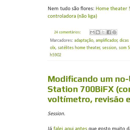
Nem tudo são flores:
Home theater 5
controladora (não liga)
24 comentários:
Marcadores:
adaptação
,
amplificador
,
dicas
olx
,
satélites home theater
,
session
,
som 5
h5902
Modificando um no
Station 700BiFX (c
voltímetro, revisão 
Session.
Já
falei aqui antes
que gosto muito da