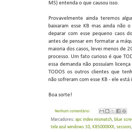
MS) entenda o que causou isso.
Provavelmente ainda teremos algu
baixaram esse KB mas ainda não o 
deparar com esse pequeno caos do T
antes de pensar em formatar a máqu
maioria dos casos, levei menos de 2
processo. Um fato curioso é que TO
essa demanda não possuíam licenç
TODOS os outros clientes que ten
não sofreram com esse KB - ele está i
Boa sorte!
Nenhum comentário:
Marcadores:
apc index mismatch
,
blue scr
tela azul windows 10
,
KB5000XXX
,
session