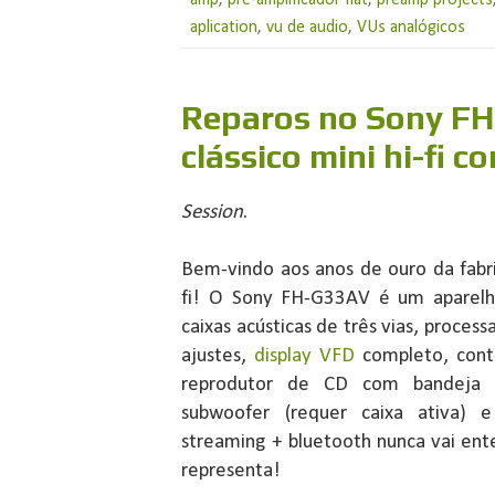
amp
,
pré-amplificador flat
,
preamp projects
aplication
,
vu de audio
,
VUs analógicos
Reparos no Sony F
clássico mini hi-fi
Session
.
Bem-vindo aos anos de ouro da fabr
fi! O Sony FH-G33AV é um aparelh
caixas acústicas de três vias, process
ajustes,
display VFD
completo, cont
reprodutor de CD com bandeja pa
subwoofer (requer caixa ativa) e
streaming + bluetooth nunca vai en
representa!