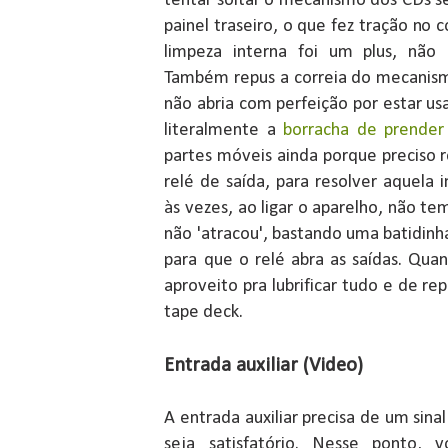
tentar soltar o mecanismo dos CDs s
painel traseiro, o que fez tração no c
limpeza interna foi um plus, não 
Também repus a correia do mecanism
não abria com perfeição por estar us
literalmente a
borracha de prender 
partes móveis ainda porque preciso re
relé de saída, para resolver aquela
às vezes, ao ligar o aparelho, não te
não 'atracou', bastando uma batidinha
para que o relé abra as saídas. Quand
aproveito pra lubrificar tudo e de re
tape deck.
Entrada auxiliar (Video)
A entrada auxiliar precisa de um sina
seja satisfatório. Nesse ponto, 