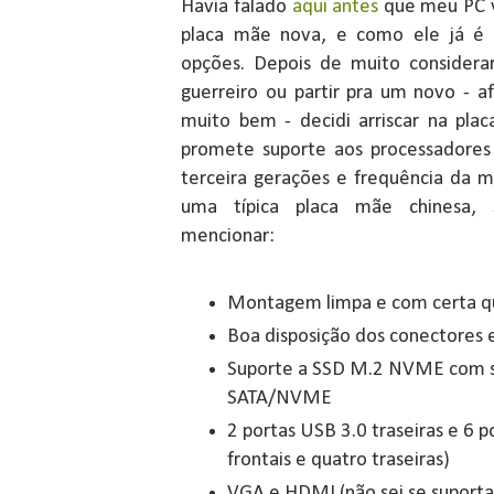
Havia falado
aqui antes
que meu PC v
placa mãe nova, e como ele já é 
opções. Depois de muito considerar
guerreiro ou partir pra um novo - a
muito bem - decidi arriscar na pl
promete suporte aos processadores 
terceira gerações e frequência da
uma típica placa mãe chinesa,
mencionar:
Montagem limpa e com certa qu
Boa disposição dos conectores e
Suporte a SSD M.2 NVME com 
SATA/NVME
2 portas USB 3.0 traseiras e 6 p
frontais e quatro traseiras)
VGA e HDMI (não sei se suporta