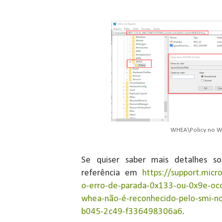
WHEA\Policy no W
Se quiser saber mais detalhes so
referência em
https://support.micr
o-erro-de-parada-0x133-ou-0x9e-oco
whea-não-é-reconhecido-pelo-smi-
b045-2c49-f336498306a6
.