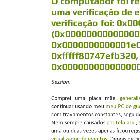
O computador foi re
uma verificação de e
verificação foi: 0x0
(0x00000000000000
0x0000000000001e0
0xfffff80747efb320,
0x00000000000000
Session
.
Comprei uma placa mãe
general
continuar usando meu
meu PC de gu
com travamentos constantes, seguidos 
Nem sempre causados
por tela azul
,
uma ou duas vezes apenas ficou regi
visualizador de eventos
. Depois de b