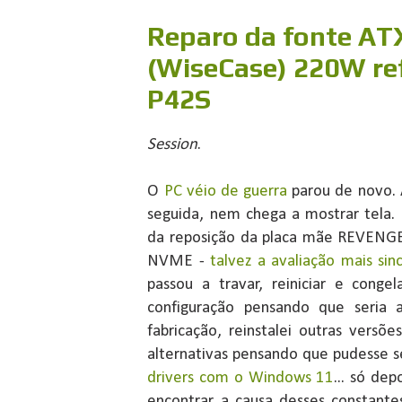
Reparo da fonte AT
(WiseCase) 220W re
P42S
Session
.
O
PC véio de guerra
parou de novo. 
seguida, nem chega a mostrar tela. 
da reposição da placa mãe REVEN
NVME -
talvez a avaliação mais si
passou a travar, reiniciar e conge
configuração pensando que seria
fabricação, reinstalei outras versõ
alternativas pensando que pudesse 
drivers com o Windows 11
... só de
encontrar a causa desses constante