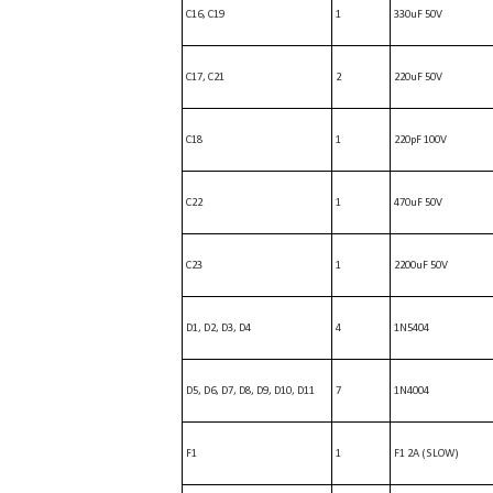
C16, C19
1
330uF 50V
C17, C21
2
220uF 50V
C18
1
220pF 100V
C22
1
470uF 50V
C23
1
2200uF 50V
D1, D2, D3, D4
4
1N5404
D5, D6, D7, D8, D9, D10, D11
7
1N4004
F1
1
F1 2A (SLOW)