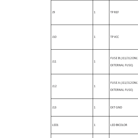
J9
1
TP REF
J10
1
TP VCC
FUSE B (J11/J12 ONL
J11
1
EXTERNAL FUSE)
FUSE A (J11/J12 ONL
J12
1
EXTERNAL FUSE)
J13
1
EXT GND
LED1
1
LED BICOLOR