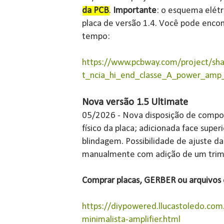
da PCB
.
Importante
: o esquema elétr
placa de versão 1.4. Você pode enco
tempo:
https://www.pcbway.com/project/sha
t_ncia_hi_end_classe_A_power_amp
Nova versão 1.5 Ultimate
05/2026 - Nova disposição de comp
físico da placa; adicionada face sup
blindagem. Possibilidade de ajuste d
manualmente com adição de um trim
Comprar placas, GERBER ou arquivos o
https://diypowered.llucastoledo.co
minimalista-amplifier.html