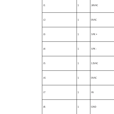
J1
1
24VAC
J2
1
0VAC
J3
1
SPK +
J4
1
SPK -
J5
1
12VAC
J6
1
0VAC
J7
1
IN
J8
1
GND