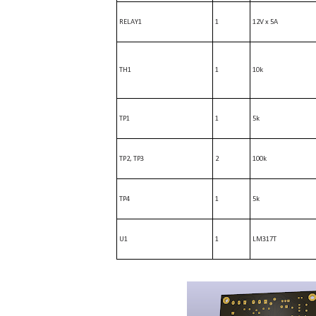
RELAY1
1
12V x 5A
TH1
1
10k
TP1
1
5k
TP2, TP3
2
100k
TP4
1
5k
U1
1
LM317T