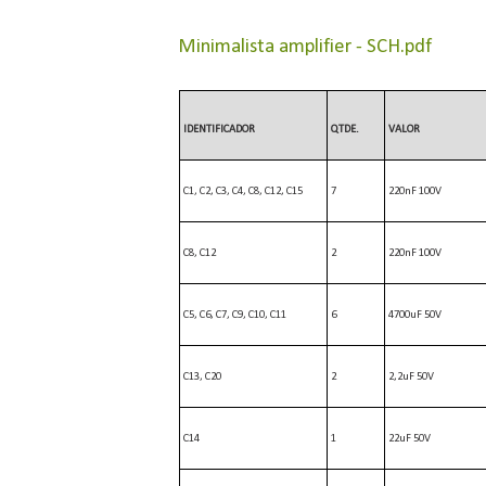
Minimalista amplifier - SCH.pdf
IDENTIFICADOR
QTDE.
VALOR
C1, C2, C3, C4, C8, C12, C15
7
220nF 100V
C8, C12
2
220nF 100V
C5, C6, C7, C9, C10, C11
6
4700uF 50V
C13, C20
2
2,2uF 50V
C14
1
22uF 50V