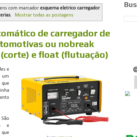
Bus
gens com marcador
esquema eletrico carregador
erias
.
Mostrar todas as postagens
tomático de carregador de
utomotivas ou nobreak
(corte) e float (flutuação)
les e
r um
s que
linha
uanto
 São
es e
 que