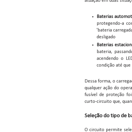
atuação em duas situaç
Baterias automot
protegendo-a co
'bateria carregad
desligado
Baterias estacio
bateria, passand
acendendo o LED
condição até que 
Dessa forma, o carrega
qualquer ação do opera
fusível de proteção fo
curto-circuito que, qu
Seleção do tipo de b
O circuito permite sele