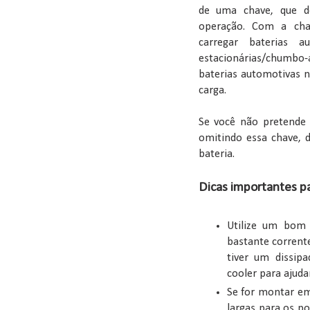
de uma chave, que dev
operação. Com a chav
carregar baterias a
estacionárias/chumbo-á
baterias automotivas n
carga.
Se você não pretende 
omitindo essa chave, 
bateria.
Dicas importantes pa
Utilize um bom d
bastante corrent
tiver um dissipa
cooler para ajudar
Se for montar em
largas para os po