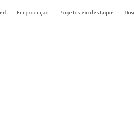
ed
Em produção
Projetos em destaque
Dow