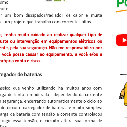
fonte:
internet
esmo
uito
gir um bom dissipador/radiador de calor e muita
de um projeto que trabalha com correntes altas.
a, tenha muito cuidado ao realizar qualquer tipo de
juste ou intervenção em equipamentos elétricos ou
ente, pela sua segurança. Não me responsabilizo por
e você possa causar ao equipamento, a você e/ou a
própria conta e risco.
regador de baterias
lássico que venho utilizando há muitos anos com
arga de lenta a moderada - dependendo da corrente
 segurança, encerrando automaticamente o ciclo ao
 do circuito carregador de baterias é muito simples:
a carga da bateria com tensão e corrente controlados
atingir essa tensão, o circuito altera sua forma de