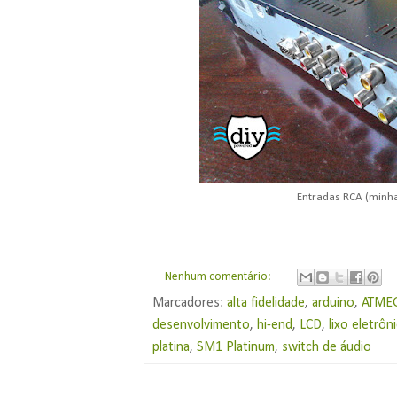
Entradas RCA (minha
Nenhum comentário:
Marcadores:
alta fidelidade
,
arduino
,
ATME
desenvolvimento
,
hi-end
,
LCD
,
lixo eletrôn
platina
,
SM1 Platinum
,
switch de áudio