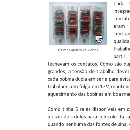
Cada s
integr
contat
eram 
centrai
qualid
trabal
Últimas quatro caixinhas
parti
fechavam os contatos. Como são dup
grandes, a tensão de trabalho deveri
cada bobina dupla em série para evi
trabalhei com folga em 12V, mantend
aquecimento das bobinas em boa ma
Como tinha 5 relés disponíveis em 
utilizei dois deles para controle da sa
quando nenhuma das fontes de sinal e