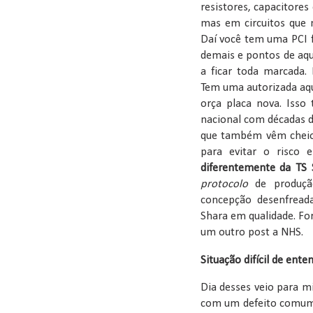
resistores, capacitore
mas em circuitos que
Daí você tem uma PCI f
demais e pontos de aq
a ficar toda marcada
Tem uma autorizada aqu
orça placa nova. Iss
nacional com décadas de
que também vêm cheios
para evitar o risco
diferentemente da TS 
protocolo
de produçã
concepção desenfread
Shara em qualidade. Fo
um outro post a NHS.
Situação difícil de ente
Dia desses veio para 
com um defeito comum: d