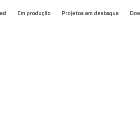
ed
Em produção
Projetos em destaque
Dow