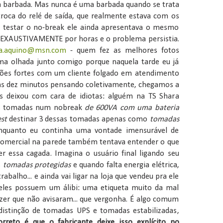
 barbada. Mas nunca é uma barbada quando se trata
troca do relé de saída, que realmente estava com os
o testar o no-break ele ainda apresentava o mesmo
 EXAUSTIVAMENTE por horas e o problema persistia.
a.aquino@msn.com
- quem fez as melhores fotos
ma olhada junto comigo porque naquela tarde eu já
ões fortes com um cliente folgado em atendimento
ns dez minutos pensando coletivamente, chegamos a
 deixou com cara de idiotas: alguém na TS Shara
is tomadas num nobreak
de 600VA com uma bateria
est
destinar 3 dessas tomadas apenas como
tomadas
enquanto eu continha uma vontade imensurável de
comercial na parede também tentava entender o que
er essa cagada. Imagina o usuário final ligando seu
s
tomadas protegidas
e quando falta energia elétrica,
abalho... e ainda vai ligar na loja que vendeu pra ele
 eles possuem um álibi: uma etiqueta muito da mal
 dizer que não avisaram... que vergonha. É algo comum
istinção de tomadas UPS e tomadas estabilizadas,
rreto é que o fabricante deixe isso explícito no