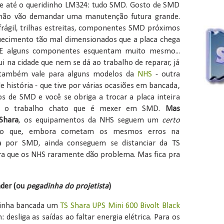
s e até o queridinho LM324: tudo SMD. Gosto de SMD
 não vão demandar uma manutenção futura grande.
rágil, trilhas estreitas, componentes SMD próximos
uecimento tão mal dimensionados que a placa chega
. E alguns componentes esquentam muito mesmo...
i na cidade que nem se dá ao trabalho de reparar, já
o também vale para alguns modelos da
NHS
- outra
 história - que tive por várias ocasiões em bancada,
 de SMD e você se obriga a trocar a placa inteira
 e o trabalho chato que é mexer em SMD.
Mas
Shara
, os equipamentos da NHS seguem um
certo
o que, embora cometam os mesmos erros na
a por SMD, ainda conseguem se distanciar da TS
ra que os NHS raramente dão problema. Mas fica pra
nder (ou
pegadinha do projetista
)
minha bancada um
TS Shara UPS Mini 600 Bivolt Black
esliga as saídas ao faltar energia elétrica. Para os