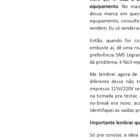
equipamento
. No mais
dessa marca em quest
equipamento, consulte
vendem. Eu só venderia
Então, quando for co
embuste aí, dê uma ris
preferência SMS Legra
dá problema, é fácil rep
Me lembrei agora de
diferente desse não tr
impresso 115V/220V send
na tomada pra testar, 
no-break era novo, aca
Identifiquei as saídas p
Importante lembrar que
Só pra constar, a idei