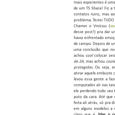
mais experientes é uma
de um TS Shara! Fiz a 
contatos ruins, mas a
problema. Testei TUDO
Chamei o Vinícius (
vo
desse post!) pra dar u
havia enfrentado emoç
de campo. Depois de u
uma conclusão que nos
achou
cool
colocar se
de 2A
, mas achou
cool
protegidas
. Ou seja, 
atirar aquele embuste 
levou essa gente a faz
computador ali nas tai
ele perdendo todo seu tr
puto da cara. Até que
feita ali atrás, só pra
em alguns modelos a d
claro que é.
Mas o co