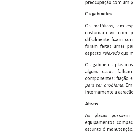
preocupação com um pr
Os gabinetes
Os metálicos, em esp
costumam vir com pe
dificilmente fixam c
foram feitas umas par
aspecto
relaxado
que m
Os gabinetes plástic
alguns casos falham
componentes: fiação 
para ter problema
. Em
internamente a atração 
Ativos
As placas possuem 
equipamentos compact
assunto é manutenção