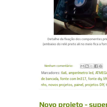
Detalhe da fixação dos componentes princ
(embaixo do relé preto ali no meio fica a fo
Nenhum comentário:
Marcadores:
6a6
,
amperímetro led
,
ATMEG
de bancada
,
fonte com lm317
,
fonte diy
,
li
nhs
,
novos projetos
,
painel
,
projetos DIY
,
Novo projeto - supe