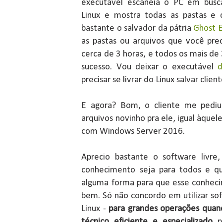
executável escaneia o PC em busca
Linux e mostra todas as pastas e 
bastante o salvador da pátria
Ghost E
as pastas ou arquivos que você prec
cerca de 3 horas, e todos os mais 
sucesso. Vou deixar o executável
d
precisar
se livrar do Linux
salvar clie
E agora? Bom, o cliente me pediu
arquivos novinho pra ele, igual àquel
com Windows Server 2016.
Aprecio bastante o software livre
conhecimento seja para todos e q
alguma forma para que esse conheci
bem. Só não concordo em utilizar so
Linux -
para grandes operações
quan
técnico eficiente e especializado
pa