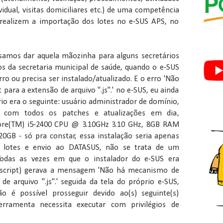
ividual, visitas domiciliares etc.) de uma competência
 realizem a importação dos lotes no e-SUS APS, no
samos dar aquela mãozinha para alguns secretários
os da secretaria municipal de saúde, quando o e-SUS
o ou precisa ser instalado/atualizado. E o erro 'Não
para a extensão de arquivo ".js".' no e-SUS, eu ainda
rio era o seguinte: usuário administrador de domínio,
com todos os patches e atualizações em dia,
Core(TM) i5-2400 CPU @ 3.10GHz 3.10 GHz, 8GB RAM
GB - só pra constar, essa instalação seria apenas
 lotes e envio ao DATASUS, não se trata de um
. Todas as vezes em que o instalador do e-SUS era
script) gerava a mensagem 'Não há mecanismo de
de arquivo ".js".' seguida da tela do próprio e-SUS,
é possível prosseguir devido ao(s) seguinte(s)
erramenta necessita executar com privilégios de