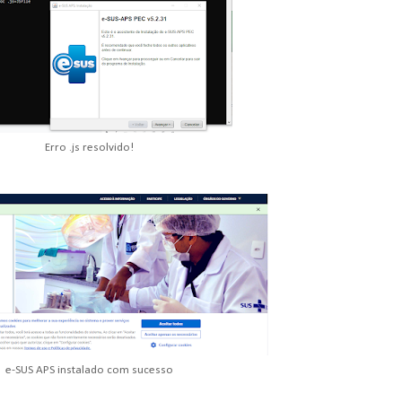
Erro .js resolvido!
e-SUS APS instalado com sucesso