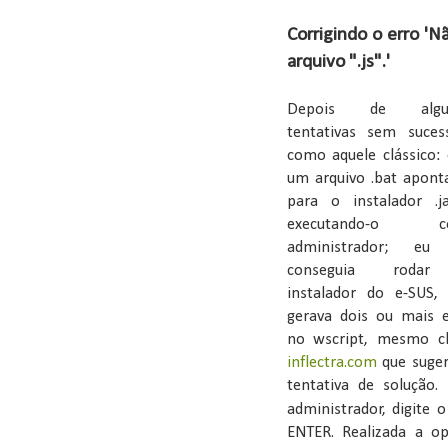
Corrigindo o erro '
arquivo ".js".'
Depois de algu
tentativas sem suces
como aquele clássico: 
um arquivo .bat apont
para o instalador .j
executando-o c
administrador; eu
conseguia roda
instalador do e-SUS,
gerava dois ou mais e
no wscript, mesmo ch
inflectra.com
que suger
tentativa de solução
administrador, digite
ENTER. Realizada a 