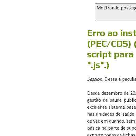
Mostrando postag
Erro ao ins
(PEC/CDS) 
script para
".js".)
Session
. E essa é peculia
Desde dezembro de 202
gestão de saúde públi
excelente sistema bas
nas unidades de saúde
de vez em quando, tem
básica na parte de sup
exporte todas as ficha