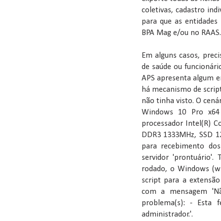
coletivas, cadastro ind
para que as entidades
BPA Mag e/ou no RAAS.
Em alguns casos, preci
de saúde ou funcionári
APS apresenta algum err
há mecanismo de script 
não tinha visto. O cená
Windows 10 Pro x64 
processador Intel(R) 
DDR3 1333MHz, SSD 120
para recebimento dos
servidor 'prontuário'
rodado, o Windows (w
script para a extensão 
com a mensagem 'Não 
problema(s): - Esta f
administrador.'.