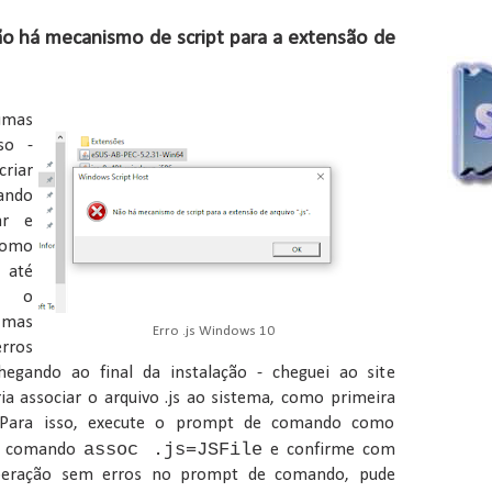
Não há mecanismo de script para a extensão de
mas
so -
criar
ando
ar e
omo
 até
r o
 mas
Erro .js Windows 10
rros
egando ao final da instalação - cheguei ao site
ia associar o arquivo .js ao sistema, como primeira
. Para isso, execute o prompt de comando como
assoc .js=JSFile
 o comando
e confirme com
operação sem erros no prompt de comando, pude