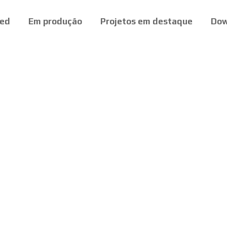
ed
Em produção
Projetos em destaque
Dow