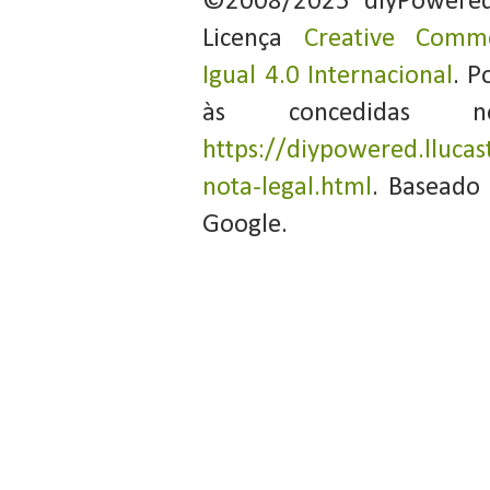
©2008/2025 diyPowere
Licença
Creative Commo
Igual 4.0 Internacional
. P
às concedidas 
https://diypowered.llucas
nota-legal.html
. Baseado
Google.