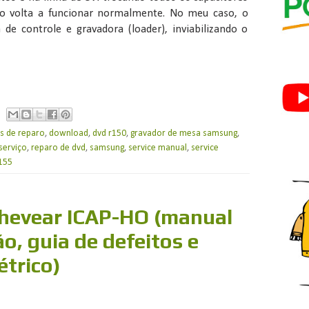
lho volta a funcionar normalmente. No meu caso, o
de controle e gravadora (loader), inviabilizando o
s de reparo
,
download
,
dvd r150
,
gravador de mesa samsung
,
serviço
,
reparo de dvd
,
samsung
,
service manual
,
service
155
Thevear ICAP-HO (manual
ão, guia de defeitos e
trico)