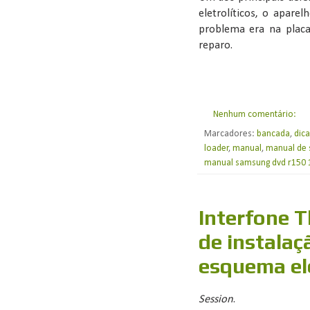
eletrolíticos, o apare
problema era na placa 
reparo.
Nenhum comentário:
Marcadores:
bancada
,
dica
loader
,
manual
,
manual de 
manual samsung dvd r150 
Interfone 
de instalaç
esquema elé
Session
.