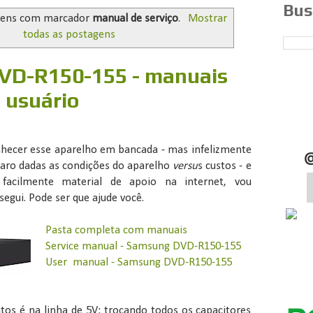
Bus
gens com marcador
manual de serviço
.
Mostrar
todas as postagens
VD-R150-155 - manuais
e usuário
onhecer esse aparelho em bancada - mas infelizmente
paro dadas as condições do aparelho
versu
s custos - e
facilmente material de apoio na internet, vou
egui. Pode ser que ajude você.
Pasta completa com manuais
Service manual - Samsung DVD-R150-155
User manual - Samsung DVD-R150-155
itos é na linha de 5V: trocando todos os capacitores