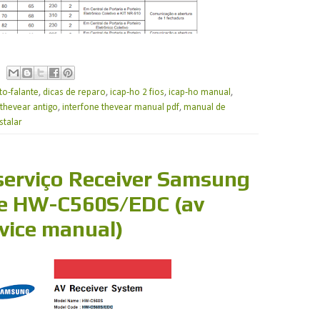
to-falante
,
dicas de reparo
,
icap-ho 2 fios
,
icap-ho manual
,
 thevear antigo
,
interfone thevear manual pdf
,
manual de
stalar
serviço Receiver Samsung
e HW-C560S/EDC (av
rvice manual)