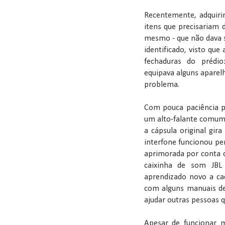
Recentemente, adquir
itens que precisariam
mesmo - que não dava s
identificado, visto que
fechaduras do prédi
equipava alguns aparel
problema.
Com pouca paciência p
um alto-falante comum
a cápsula original gir
interfone funcionou pe
aprimorada por conta d
caixinha de som JB
aprendizado novo a cad
com alguns manuais de 
ajudar outras pessoas
Apesar de funcionar 