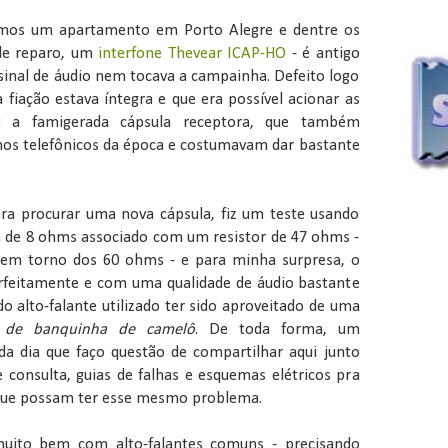
imos um apartamento em Porto Alegre e dentre os
 de reparo, um
interfone Thevear ICAP-HO
- é antigo
inal de áudio nem tocava a campainha. Defeito logo
 a fiação estava íntegra e que era possível acionar as
o: a famigerada cápsula receptora, que também
hos telefônicos da época e costumavam dar bastante
ra procurar uma nova cápsula, fiz um teste usando
 de 8 ohms associado com um resistor de 47 ohms -
a em torno dos 60 ohms - e para minha surpresa, o
rfeitamente e com uma qualidade de áudio bastante
o alto-falante utilizado ter sido aproveitado de uma
L
de banquinha de camelô
. De toda forma, um
a dia que faço questão de compartilhar aqui junto
consulta, guias de falhas e esquemas elétricos pra
 que possam ter esse mesmo problema.
muito bem com alto-falantes comuns - precisando