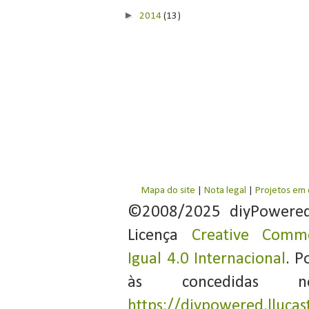
►
2014
(13)
Mapa do site
|
Nota legal
|
Projetos em
©2008/2025 diyPowere
Licença
Creative Commo
Igual 4.0 Internacional
. P
às concedidas 
https://diypowered.llucas