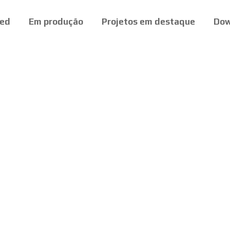
ed
Em produção
Projetos em destaque
Dow