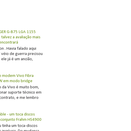
s
GER G-B75 LGA 1155
talvez a avaliação mais
 encontrará
on . Havia falado aqui
 véio de guerra precisou
ele já é um ancião,
o modem Vivo Fibra
W em modo bridge
ço da Vivo é muito bom,
ionar suporte técnico em
contrato, e me lembro
able - um toca discos
 conjunto Frahm HS4900
u tinha um toca-discos