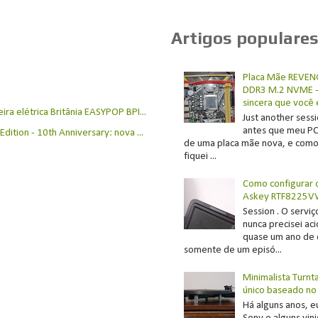
Artigos populare
Placa Mãe REVEN
DDR3 M.2 NVME - 
sincera que você
ra elétrica Britânia EASYPOP BPI...
Just another sessi
antes que meu PC
dition - 10th Anniversary: nova ...
de uma placa mãe nova, e como 
fiquei ...
Como configurar 
Askey RTF8225V
Session . O servi
nunca precisei ac
quase um ano de 
somente de um episó...
Minimalista Turnt
único baseado no
Há alguns anos, e