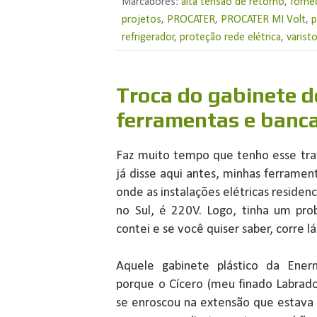
Marcadores:
alta tensão de retorno
,
forne
projetos
,
PROCATER
,
PROCATER MI Volt
,
p
refrigerador
,
proteção rede elétrica
,
varist
Troca do gabinete d
ferramentas e banc
Faz muito tempo que tenho esse tra
já disse aqui antes, minhas ferramen
onde as instalações elétricas residen
no Sul, é 220V. Logo, tinha um pro
contei e se você quiser saber, corre l
Aquele gabinete plástico da Ene
porque o Cícero (meu finado Labrado
se enroscou na extensão que estava 