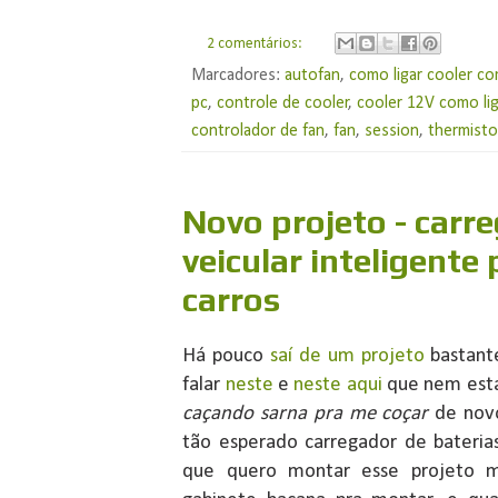
2 comentários:
Marcadores:
autofan
,
como ligar cooler co
pc
,
controle de cooler
,
cooler 12V como lig
controlador de fan
,
fan
,
session
,
thermisto
Novo projeto - carr
veicular inteligente
carros
Há pouco
saí de um projeto
bastant
falar
neste
e
neste aqui
que nem estav
caçando sarna pra me coçar
de novo
tão esperado carregador de bateria
que quero montar esse projeto m