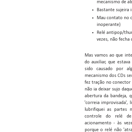
mecanismo de abe
Bastante sujeira 
Mau contato no co
inoperante)
Relé antipop/thu
vezes, não fecha 
Mas vamos ao que inter
do auxiliar, que estav
sido causado por al
mecanismo dos CDs sem 
fez tração no conector 
não ia deixar sujo daq
abertura da bandeja, 
'correia improvisada', 
lubrifiquei as partes 
controle do relé de
acionamento - às veze
porque o relé não 'atr