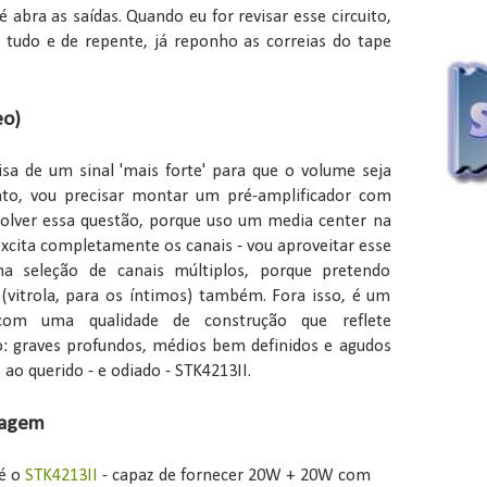
é abra as saídas. Quando eu for revisar esse circuito,
ar tudo e de repente, já reponho as correias do tape
eo)
cisa de um sinal 'mais forte' para que o volume seja
onto, vou precisar montar um pré-amplificador com
esolver essa questão, porque uso um media center na
 excita completamente os canais - vou aproveitar esse
a seleção de canais múltiplos, porque pretendo
(vitrola, para os íntimos) também. Fora isso, é um
 com uma qualidade de construção que reflete
: graves profundos, médios bem definidos e agudos
 ao querido - e odiado - STK4213II.
tagem
 é o
STK4213II
- capaz de fornecer 20W + 20W com