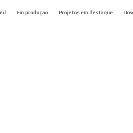
ed
Em produção
Projetos em destaque
Dow