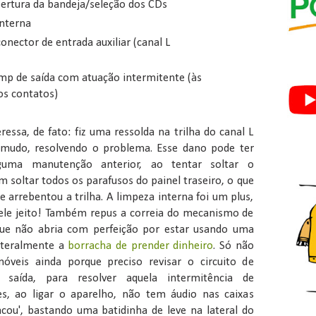
rtura da bandeja/seleção dos CDs
interna
nector de entrada auxiliar (canal L
mp de saída com atuação intermitente (às
os contatos)
essa, de fato: fiz uma ressolda na trilha do canal L
a mudo, resolvendo o problema. Esse dano pode ter
guma manutenção anterior, ao tentar soltar o
soltar todos os parafusos do painel traseiro, o que
e arrebentou a trilha. A limpeza interna foi um plus,
uele jeito! Também repus a correia do mecanismo de
que não abria com perfeição por estar usando uma
literalmente a
borracha de prender dinheiro
. Só não
móveis ainda porque preciso revisar o circuito de
 saída, para resolver aquela intermitência de
s, ao ligar o aparelho, não tem áudio nas caixas
acou', bastando uma batidinha de leve na lateral do