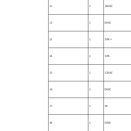
J1
1
24VAC
J2
1
0VAC
J3
1
SPK +
J4
1
SPK -
J5
1
12VAC
J6
1
0VAC
J7
1
IN
J8
1
GND