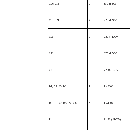
C16, C19
1
330uF 50V
C17, C21
2
220uF 50V
C18
1
220pF 100V
C22
1
470uF 50V
C23
1
2200uF 50V
D1, D2, D3, D4
4
1N5404
D5, D6, D7, D8, D9, D10, D11
7
1N4004
F1
1
F1 2A (SLOW)