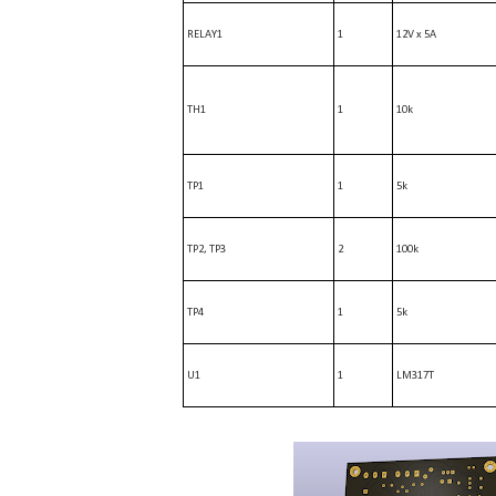
RELAY1
1
12V x 5A
TH1
1
10k
TP1
1
5k
TP2, TP3
2
100k
TP4
1
5k
U1
1
LM317T