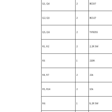
Q1, Q4
2
BC337
Q2, Q3
2
BC327
Q5, Q6
2
TIP3055
R1, R2
2
2,2R 5W
R3
1
220R
R4, R7
2
22k
R5, R14
2
10k
R6
1
8,2R 5W