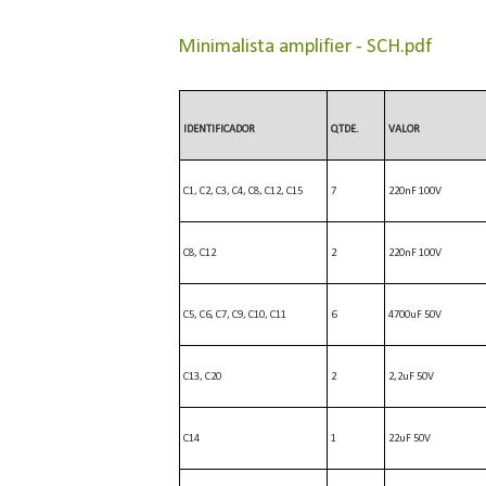
Minimalista amplifier - SCH.pdf
IDENTIFICADOR
QTDE.
VALOR
C1, C2, C3, C4, C8, C12, C15
7
220nF 100V
C8, C12
2
220nF 100V
C5, C6, C7, C9, C10, C11
6
4700uF 50V
C13, C20
2
2,2uF 50V
C14
1
22uF 50V