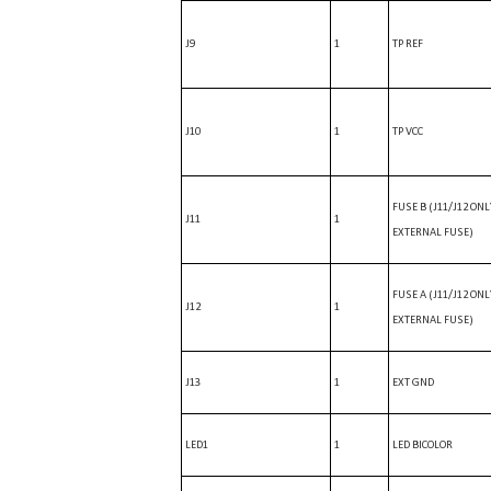
J9
1
TP REF
J10
1
TP VCC
FUSE B (J11/J12 ONL
J11
1
EXTERNAL FUSE)
FUSE A (J11/J12 ONL
J12
1
EXTERNAL FUSE)
J13
1
EXT GND
LED1
1
LED BICOLOR