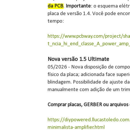
da PCB
.
Importante
: o esquema elétr
placa de versão 1.4. Você pode enco
tempo:
https://www.pcbway.com/project/sha
t_ncia_hi_end_classe_A_power_amp
Nova versão 1.5 Ultimate
05/2026 - Nova disposição de comp
físico da placa; adicionada face sup
blindagem. Possibilidade de ajuste d
manualmente com adição de um trim
Comprar placas, GERBER ou arquivos o
https://diypowered.llucastoledo.co
minimalista-amplifier.html