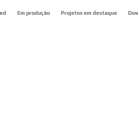
ed
Em produção
Projetos em destaque
Dow