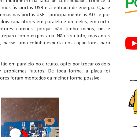
um multímetro na faixa de continuidade, comece a
ximos às portas USB e à entrada de energia. Quase
mas nas portas USB - principalmente as 3.0 - e por
: dois capacitores em paralelo e um deles, em curto.
citores comuns, porque não tenho meios, nesse
 reparo como eu gostaria. Não tirei foto, mas antes
, passei uma colinha esperta nos capacitores para
ão em paralelo no circuito, optei por trocar os dois
r problemas futuros. De toda forma, a placa foi
tores foram montados da melhor forma possível.