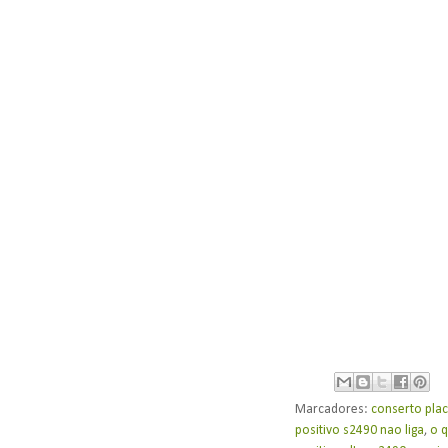
Marcadores:
conserto pla
positivo s2490 nao liga
,
o q