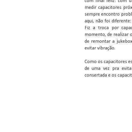
com final feliz: com 
medir capacitores pró
sempre encontro proble
aqui, não foi diferente
Fiz a troca por capa
momento, de realizar o
de remontar a jukebox
evitar vibração.
Como os capacitores est
de uma vez pra evita
consertada e os capaci