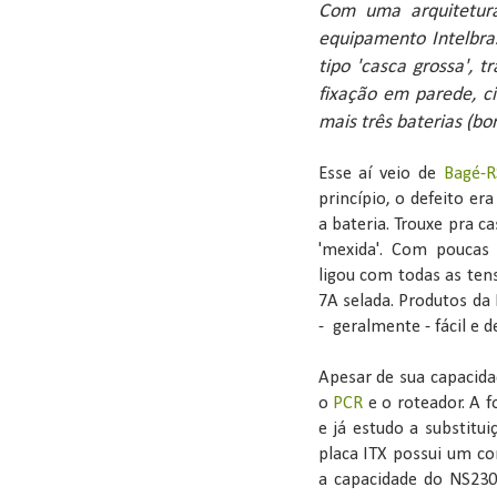
Com uma arquitetur
equipamento Intelbra
tipo 'casca grossa', 
fixação em parede, cir
mais três baterias (b
Esse aí veio de
Bagé-R
princípio, o defeito er
a bateria. Trouxe pra ca
'mexida'. Com poucas 
ligou com todas as tens
7A selada. Produtos da
- geralmente - fácil e 
Apesar de sua capacida
o
PCR
e o roteador. A 
e já estudo a substitu
placa ITX possui um c
a capacidade do NS230 