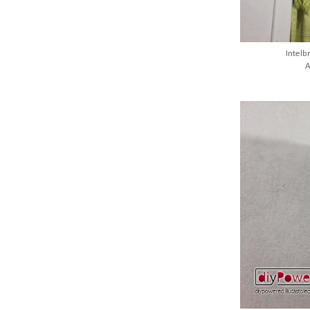
Intelb
A