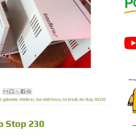
l
,
gabinete
,
Intelbras
,
lixo eletrônico
,
no break
,
No Stop
,
NS230
o Stop 230