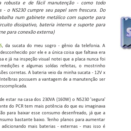
a robusta e de fácil manutenção - como todo
s - o NS230 cumpre seu papel sem frescura. Do
trabalha num gabinete metálico com suporte para
cuito dissipativo, bateria interna e suporte para
orne para conexão externa)
S
, da sucata do meu sogro - gênio da telefonia. A
a desconhecido por ele e a única coisa que faltava era
sa e já na inspeção visual notei que a placa nunca foi
medições e algumas soldas refeitas, o mostrinho
ões corretas. A bateria veio da minha sucata - 12V x
 Intelbras possuem a vantagem de a manutenção ser
descomplicada.
de estar na casa dos 230VA (160W) o NS230 'segura'
fonte do PCR tem mais potência do que eu imaginava
ição para baixar esse consumo desenfreado, já que a
onsumo bastante baixo. Tenho planos para aumentar
adicionando mais baterias - externas - mas isso é