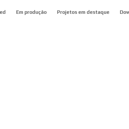
ed
Em produção
Projetos em destaque
Dow