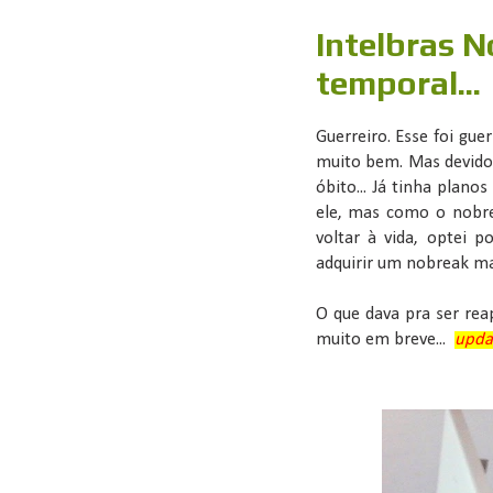
Intelbras N
temporal...
Guerreiro. Esse foi gue
muito bem. Mas devido 
óbito... Já tinha plano
ele, mas como o nobrea
voltar à vida, optei 
adquirir um nobreak ma
O que dava pra ser reap
muito em breve...
upda