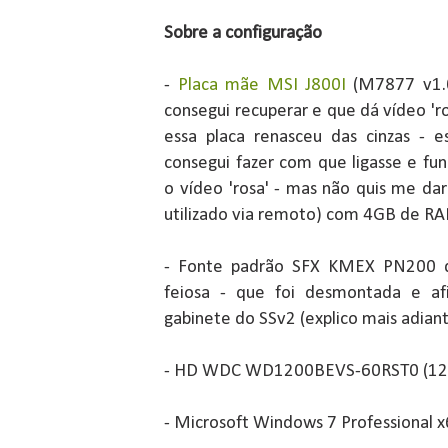
Sobre a configuração
-
Placa mãe MSI J800I
(M7877 v1.0
consegui recuperar e que dá vídeo 'r
essa placa renasceu das cinzas - 
consegui fazer com que ligasse e fu
o vídeo 'rosa' - mas não quis me dar 
utilizado via remoto) com 4GB de R
- Fonte padrão SFX KMEX PN200
feiosa - que foi desmontada e af
gabinete do SSv2 (explico mais adiant
- HD WDC WD1200BEVS-60RST0 (1
- Microsoft Windows 7 Professional 