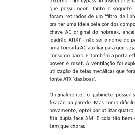
externo - um bypass no fusível origi
que possui neon. Tanto o soquete 
foram retirados de um 'filtro de lin
pra ter uma ideia pela cor dos comp
chave AC original do nobreak, enc
'padrão AT(X)' - não sei o nome do 
uma tomada AC auxiliar para que seja 
consumo baixo. E também a porta et
power e reset. A ventilação foi exp
utilização de telas metálicas que f
fonte ATX 'das boas'.
Originalmente, o gabinete possui
fixação na parede. Mas como difici
novamente, optei por utilizar quatr
fita dupla face 3M. E cola tão bem 
tem que chorar.