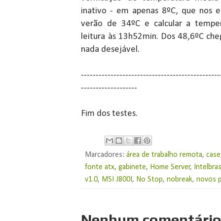
inativo - em apenas 8ºC, que nos 
verão de 34ºC e calcular a tempe
leitura às 13h52min. Dos 48,6ºC che
nada desejável.
-----------------------------------------------
-------------------
Fim dos testes.
Marcadores:
área de trabalho remota
,
case
fonte atx
,
gabinete
,
Home Server
,
Intelbra
v1.0
,
MSI J800I
,
No Stop
,
nobreak
,
novos 
Nenhum comentário