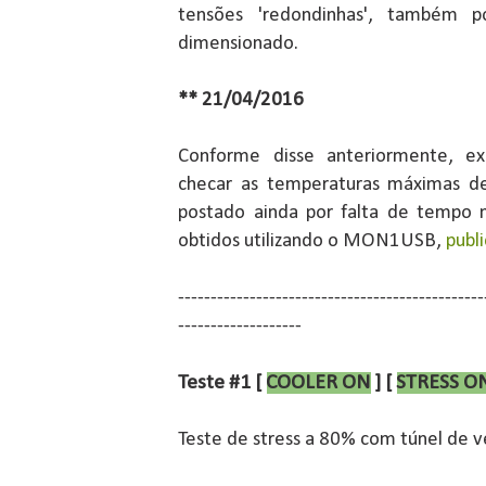
tensões 'redondinhas', também p
dimensionado.
** 21/04/2016
Conforme disse anteriormente, ex
checar as temperaturas máximas de
postado ainda por falta de tempo
obtidos utilizando o MON1USB,
publ
-----------------------------------------------
-------------------
Teste #1 [
COOLER ON
] [
STRESS O
Teste de stress a 80% com túnel de 