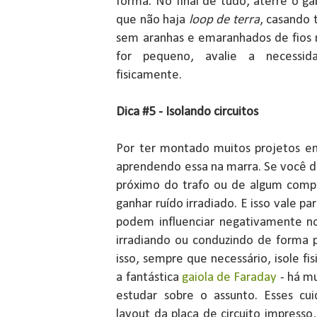
forma. No final de tudo, aterre o 
que não haja
loop
de terra
, casando 
sem aranhas e emaranhados de fios 
for pequeno, avalie a necessida
fisicamente.
Dica #5 - Isolando circuitos
Por ter montado muitos projetos e
aprendendo essa na marra. Se você de
próximo do trafo ou de algum compo
ganhar ruído irradiado. E isso vale pa
podem influenciar negativamente no
irradiando ou conduzindo de forma p
isso, sempre que necessário, isole fis
a fantástica
gaiola de Faraday
- há mu
estudar sobre o assunto. Esses c
layout da placa de circuito impresso, 