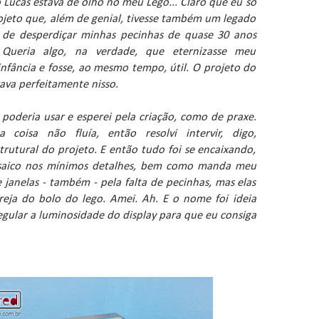
 Lucas estava de olho no meu Lego... Claro que eu só
rojeto que, além de genial, tivesse também um legado
 de desperdiçar minhas pecinhas de quase 30 anos
 Queria algo, na verdade, que eternizasse meu
infância e fosse, ao mesmo tempo, útil. O projeto do
xava perfeitamente nisso.
 poderia usar e esperei pela criação, como de praxe.
coisa não fluía, então resolvi intervir, digo,
trutural do projeto. E então tudo foi se encaixando,
osaico nos mínimos detalhes, bem como manda meu
 janelas - também - pela falta de pecinhas, mas elas
eja do bolo do lego. Amei. Ah. E o nome foi ideia
egular a luminosidade do display para que eu consiga