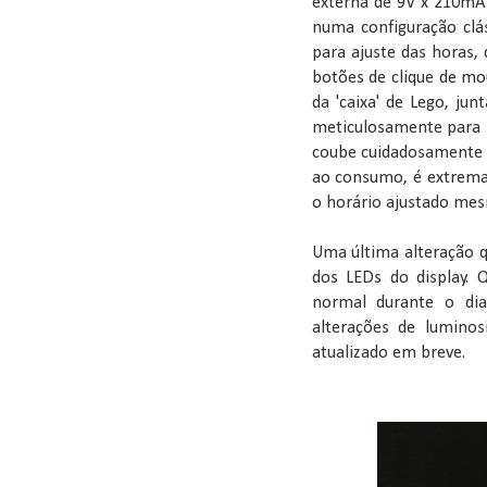
externa de 9V x 210mA 
numa configuração clá
para ajuste das horas,
botões de clique de mo
da 'caixa' de Lego, ju
meticulosamente para r
coube cuidadosamente d
ao consumo, é extrema
o horário ajustado mesm
Uma última alteração q
dos LEDs do display. 
normal durante o di
alterações de luminos
atualizado em breve.