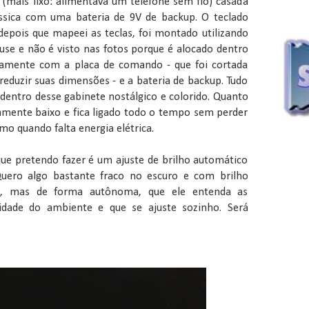
(mais lixo: alimentava um telefone sem fio) casada
ssica com uma bateria de 9V de backup. O teclado
 depois que mapeei as teclas, foi montado utilizando
use e não é visto nas fotos porque é alocado dentro
ntamente com a placa de comando - que foi cortada
eduzir suas dimensões - e a bateria de backup. Tudo
entro desse gabinete nostálgico e colorido. Quanto
mente baixo e fica ligado todo o tempo sem perder
o quando falta energia elétrica.
ue pretendo fazer é um ajuste de brilho automático
Quero algo bastante fraco no escuro e com brilho
a, mas de forma autônoma, que ele entenda as
idade do ambiente e que se ajuste sozinho. Será