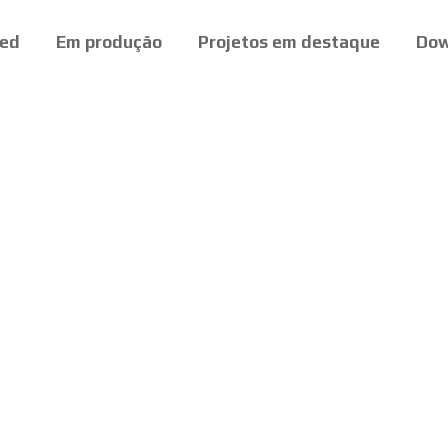
ed
Em produção
Projetos em destaque
Dow