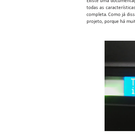
Existe uma documenta
todas as característic
completa. Como já diss
projeto, porque há muit