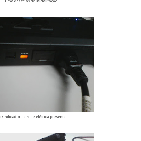
Uma das telas de inicialização
ED indicador de rede elétrica presente