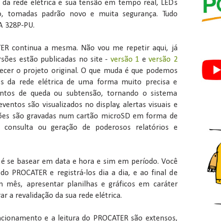
 da rede elétrica e sua tensão em tempo real, LEDs
ão, tomadas padrão novo e muita segurança. Tudo
 328P-PU.
R continua a mesma. Não vou me repetir aqui, já
rsões estão publicadas no site -
versão 1
e
versão 2
ecer o projeto original. O que muda é que podemos
s da rede elétrica de uma forma muito precisa e
entos de queda ou subtensão, tornando o sistema
eventos são visualizados no display, alertas visuais e
ões são gravadas num cartão microSD em forma de
a consulta ou geração de poderosos relatórios e
o é se basear em data e hora e sim em período. Você
do PROCATER e registrá-los dia a dia, e ao final de
mês, apresentar planilhas e gráficos em caráter
ar a revalidação da sua rede elétrica.
ionamento e a leitura do PROCATER são extensos,