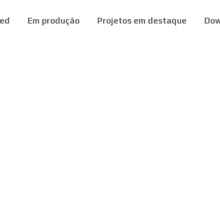
ed
Em produção
Projetos em destaque
Dow