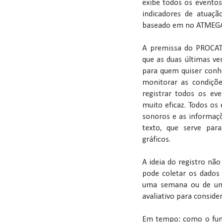
exibe todos os eventos
indicadores de atuaç
baseado em no ATMEGA
A premissa do PROCATE
que as duas últimas ve
para quem quiser conh
monitorar as condiçõe
registrar todos os ev
muito eficaz. Todos os 
sonoros e as informaç
texto, que serve par
gráficos.
A ideia do registro nã
pode coletar os dados 
uma semana ou de um 
avaliativo para consider
Em tempo: como o func