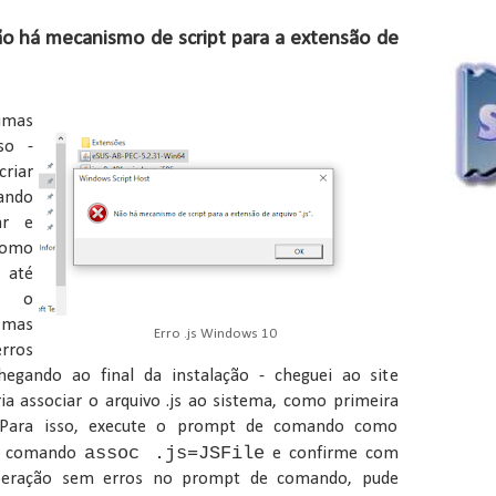
Não há mecanismo de script para a extensão de
mas
so -
criar
ando
ar e
omo
 até
r o
 mas
Erro .js Windows 10
rros
egando ao final da instalação - cheguei ao site
ia associar o arquivo .js ao sistema, como primeira
. Para isso, execute o prompt de comando como
assoc .js=JSFile
 o comando
e confirme com
operação sem erros no prompt de comando, pude