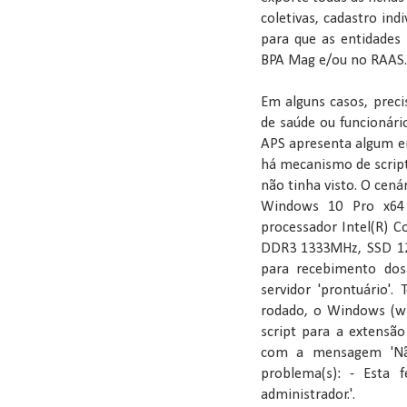
coletivas, cadastro ind
para que as entidades
BPA Mag e/ou no RAAS.
Em alguns casos, preci
de saúde ou funcionári
APS apresenta algum err
há mecanismo de script 
não tinha visto. O cená
Windows 10 Pro x64 
processador Intel(R) 
DDR3 1333MHz, SSD 120
para recebimento dos
servidor 'prontuário'
rodado, o Windows (w
script para a extensão 
com a mensagem 'Não 
problema(s): - Esta f
administrador.'.