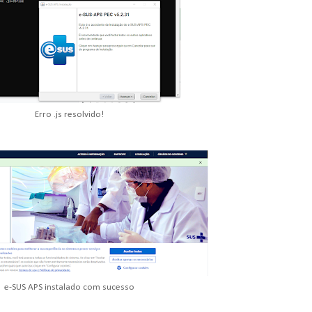
Erro .js resolvido!
e-SUS APS instalado com sucesso