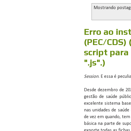
Mostrando posta
Erro ao ins
(PEC/CDS) 
script para
".js".)
Session
. E essa é peculia
Desde dezembro de 202
gestão de saúde públi
excelente sistema bas
nas unidades de saúde
de vez em quando, tem
básica na parte de sup
exporte todas as ficha