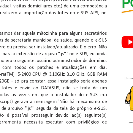
ividual, visitas domiciliares etc.) de uma competência
 realizem a importação dos lotes no e-SUS APS, no
samos dar aquela mãozinha para alguns secretários
os da secretaria municipal de saúde, quando o e-SUS
o ou precisa ser instalado/atualizado. E o erro 'Não
para a extensão de arquivo ".js".' no e-SUS, eu ainda
rio era o seguinte: usuário administrador de domínio,
com todos os patches e atualizações em dia,
Core(TM) i5-2400 CPU @ 3.10GHz 3.10 GHz, 8GB RAM
GB - só pra constar, essa instalação seria apenas
 lotes e envio ao DATASUS, não se trata de um
. Todas as vezes em que o instalador do e-SUS era
script) gerava a mensagem 'Não há mecanismo de
de arquivo ".js".' seguida da tela do próprio e-SUS,
é possível prosseguir devido ao(s) seguinte(s)
erramenta necessita executar com privilégios de