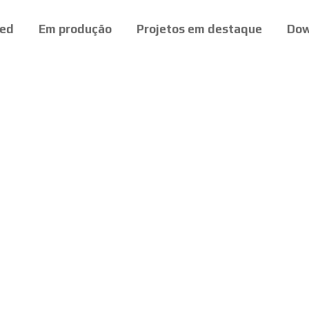
ed
Em produção
Projetos em destaque
Dow