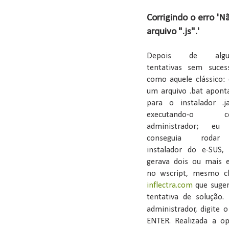
Corrigindo o erro '
arquivo ".js".'
Depois de algu
tentativas sem suces
como aquele clássico: 
um arquivo .bat apont
para o instalador .j
executando-o c
administrador; eu
conseguia roda
instalador do e-SUS,
gerava dois ou mais e
no wscript, mesmo ch
inflectra.com
que suger
tentativa de solução
administrador, digite
ENTER. Realizada a 