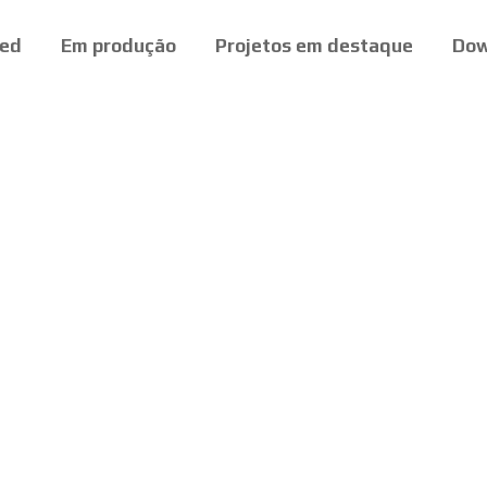
ed
Em produção
Projetos em destaque
Dow