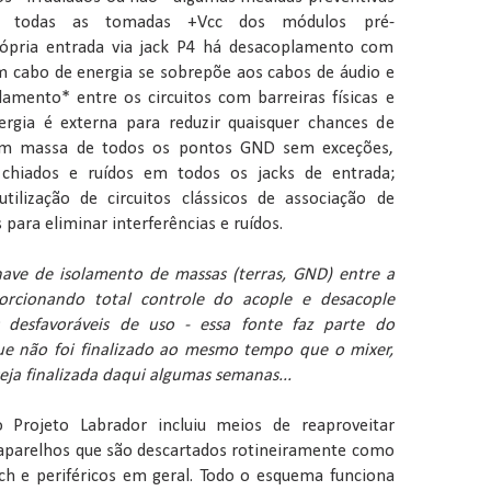
m todas as tomadas +Vcc dos módulos pré-
rópria entrada via jack P4 há desacoplamento com
m cabo de energia se sobrepõe aos cabos de áudio e
olamento* entre os circuitos com barreiras físicas e
ergia é externa para reduzir quaisquer chances de
 em massa de todos os pontos GND sem exceções,
s, chiados e ruídos em todos os jacks de entrada;
tilização de circuitos clássicos de associação de
 para eliminar interferências e ruídos.
have de isolamento de massas (terras, GND) entre a
orcionando total controle do acople e desacople
desfavoráveis de uso - essa fonte faz parte do
e não foi finalizado ao mesmo tempo que o mixer,
ja finalizada daqui algumas semanas...
 Projeto Labrador incluiu meios de reaproveitar
 aparelhos que são descartados rotineiramente como
h e periféricos em geral. Todo o esquema funciona