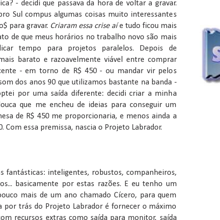
ca? - decidi que passava da hora de voltar a gravar.
ro Sul compus algumas coisas muito interessantes
o$ para gravar.
Criaram essa crise aí
e tudo ficou mais
fato de que meus horários no trabalho novo são mais
icar tempo para projetos paralelos. Depois de
 mais barato e razoavelmente viável entre comprar
nte - em torno de R$ 450 - ou mandar vir pelos
om dos anos 90 que utilizamos bastante na banda -
tei por uma saída diferente: decidi criar a minha
ouca que me encheu de ideias para conseguir um
sa de R$ 450 me proporcionaria, e menos ainda a
. Com essa premissa, nascia o Projeto Labrador.
s fantásticas: inteligentes, robustos, companheiros,
os... basicamente por estas razões. E eu tenho um
 pouco mais de um ano chamado Cícero, para quem
eia por trás do Projeto Labrador é fornecer o máximo
com recursos extras como saída para monitor, saída