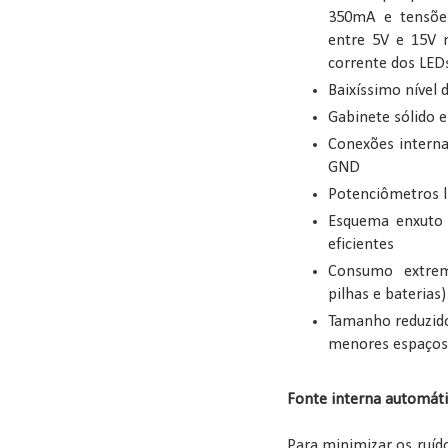
350mA e tensões
entre 5V e 15V 
corrente dos LEDs
Baixíssimo nível
Gabinete sólido 
Conexões interna
GND
Potenciômetros li
Esquema enxuto 
eficientes
Consumo extrem
pilhas e baterias)
Tamanho reduzido
menores espaços
Fonte interna automáti
Para minimizar os ruíd