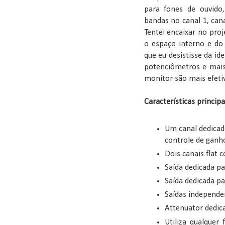
para fones de ouvido, 
bandas no canal 1, cana
Tentei encaixar no pro
o espaço interno e do
que eu desistisse da i
potenciômetros e mais 
monitor são mais efetiv
Características principa
Um canal dedicado
controle de ganh
Dois canais flat 
Saída dedicada p
Saída dedicada pa
Saídas independen
Attenuator dedic
Utiliza qualquer