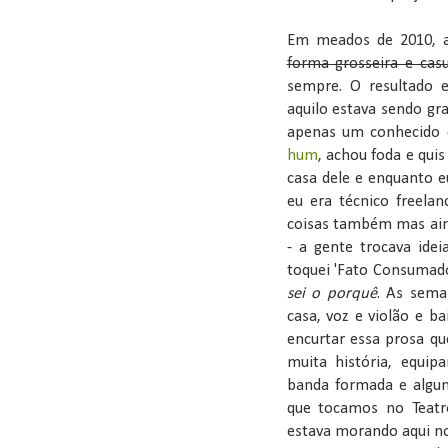
Em meados de 2010, a
forma grosseira e casu
sempre. O resultado 
aquilo estava sendo gr
apenas um conhecido 
hum
, achou foda e qui
casa dele e enquanto e
eu era técnico freelan
coisas também mas ain
- a gente trocava idei
toquei 'Fato Consumad
sei o porquê
. As sema
casa, voz e violão e ba
encurtar essa prosa qu
muita história, equip
banda formada e algu
que tocamos no Teatro
estava morando aqui no 