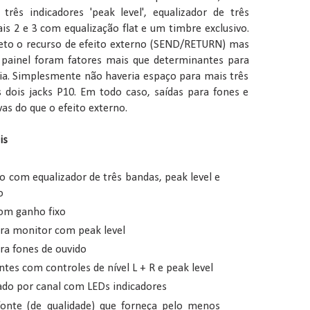
três indicadores 'peak level', equalizador de três
is 2 e 3 com equalização flat e um timbre exclusivo.
jeto o recurso de efeito externo (SEND/RETURN) mas
 painel foram fatores mais que determinantes para
deia. Simplesmente não haveria espaço para mais três
dois jacks P10. Em todo caso, saídas para fones e
as do que o efeito externo.
is
 com equalizador de três bandas, peak level e
o
com ganho fixo
ara monitor com peak level
ra fones de ouvido
tes com controles de nível L + R e peak level
ado por canal com LEDs indicadores
 fonte (de qualidade) que forneça pelo menos