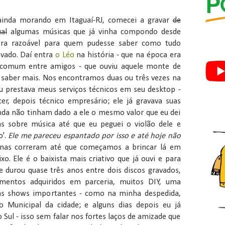
inda morando em Itaguaí-RJ, comecei a gravar
de
al
algumas músicas que já vinha compondo desde
era razoável para quem pudesse saber como tudo
avado. Daí entra
o Léo
na história - que na época era
comum entre amigos - que ouviu aquele monte de
s saber mais. Nos encontramos duas ou três vezes na
u prestava meus serviços técnicos em seu desktop -
cer, depois técnico empresário; ele já gravava suas
da não tinham dado a ele o mesmo valor que eu dei
as sobre música até que eu peguei o violão dele e
o'.
Ele me pareceu espantado por isso e até hoje não
nas correram até que começamos a brincar lá em
ixo. Ele é o baixista mais criativo que já ouvi e para
e durou quase três anos entre dois discos gravados,
amentos adquiridos em parceria, muitos DIY, uma
ns shows importantes - como na minha despedida,
 Municipal da cidade; e alguns dias depois eu já
Sul - isso sem falar nos fortes laços de amizade que