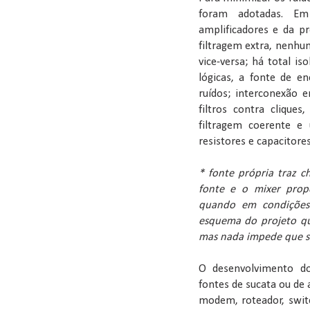
foram adotadas. E
amplificadores e da p
filtragem extra, nenhu
vice-versa; há total is
lógicas, a fonte de en
ruídos; interconexão
filtros contra clique
filtragem coerente e u
resistores e capacitores
* fonte própria traz c
fonte e o mixer prop
quando em condições 
esquema do projeto qu
mas nada impede que se
O desenvolvimento do
fontes de sucata ou de
modem, roteador, switc