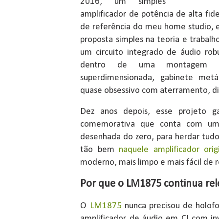
2016, um simples
amplificador de potência de alta fi
de referência do meu home studio, e
proposta simples na teoria e trabalh
um circuito integrado de áudio robu
dentro de uma montagem s
superdimensionada, gabinete metá
quase obsessivo com aterramento, d
Dez anos depois, esse projeto g
comemorativa que conta com um
desenhada do zero, para herdar tud
tão bem
naquele amplificador orig
moderno, mais limpo e mais fácil de r
Por que o LM1875 continua re
O
LM1875
nunca precisou de holofo
amplificador de áudio em CI com i