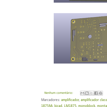
Nenhum comentário:
Marcadores:
amplificador
,
amplificador clas
1875Mi
,
kicad
,
LM1875
,
monoblock
,
montar