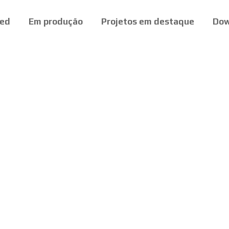
ed
Em produção
Projetos em destaque
Dow