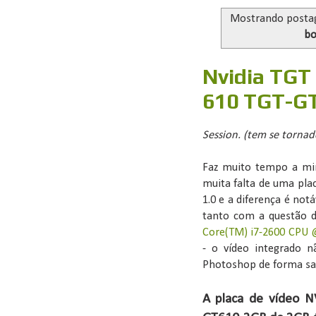
Mostrando posta
b
Nvidia TGT
610 TGT-G
Session. (tem se tornad
Faz muito tempo a m
muita falta de uma pla
1.0 e a diferença é not
tanto com a questão 
Core(TM) i7-2600 CPU 
- o vídeo integrado n
Photoshop de forma sati
A placa de vídeo 