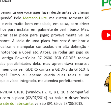
é boa?
a pergunta que você quer fazer desde antes de chegar
epende'. Pelo
Mercado Livre
, me custou somente R$
s e veio muito bem embalada, em caixa, com driver
os para instalar em gabinete de perfil baixo. Mas,
rar essa placa para jogar, provavelmente vai se
mance. A ideia de uma placa
low cost
é acelerar a
ualizar e manipular conteúdos em alta definição -
 Photoshop e Corel etc. Agora, se rodar um jogo ou
ha antiga PowerColor R7 260X 2GB GDDR5 rodava
das possibilidades dela, mas apresentava recursos
a memória ser GDDR5 contra a GDDR3 da GT610. E
rença! Como eu apenas queria duas telas e um
ue o vídeo integrado, me atendeu perfeitamente.
NVIDIA GT610 (Windows 7, 8, 8.1, 10 e compatível
 com a placa (02/07/2014) ou baixe o driver 'mais
 site do fabricante
, versão 391.35 de 27/03/2018.