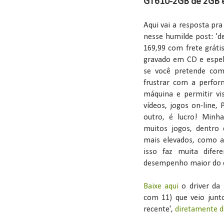
GT610-2GB de 2GB 
Aqui vai a resposta pr
nesse humilde post: 'd
169,99 com frete gráti
gravado em CD e espelh
se você pretende comp
frustrar com a perfor
máquina e permitir vis
vídeos, jogos on-line,
outro, é lucro! Min
muitos jogos, dentro 
mais elevados, como 
isso faz muita dife
desempenho maior do q
Baixe aqui
o driver da 
com 11) que veio junto
recente',
diretamente do