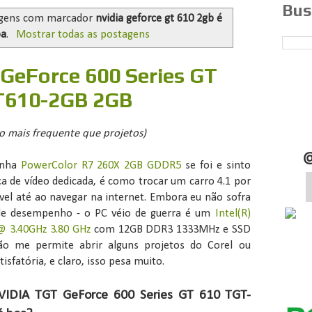
Bus
gens com marcador
nvidia geforce gt 610 2gb é
oa
.
Mostrar todas as postagens
 GeForce 600 Series GT
T610-2GB 2GB
o mais frequente que projetos)
inha
PowerColor R7 260X 2GB GDDR5
se foi e sinto
ca de vídeo dedicada, é como trocar um carro 4.1 por
ável até ao navegar na internet. Embora eu não sofra
de desempenho - o PC véio de guerra é um
Intel(R)
@ 3.40GHz 3.80 GHz
com 12GB DDR3 1333MHz e SSD
ão me permite abrir alguns projetos do Corel ou
sfatória, e claro, isso pesa muito.
NVIDIA TGT GeForce 600 Series GT 610 TGT-