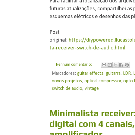
Para facilitar a localização dos arqu
futuras atualizações, compartilhei as
esquemas elétricos e desenhos das pl
Post
original:
https://diypowered.llucasto
ta-receiver-switch-de-audio.html
Nenhum comentário:
Marcadores:
guitar effects
,
guitarra
,
LDR
,
novos projetos
,
optical compressor
,
opto l
switch de audio
,
vintage
Minimalista receiver
digital com 4 canais,
amplificador