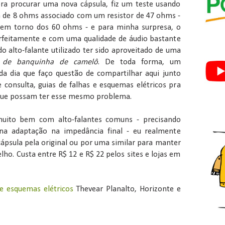
ra procurar uma nova cápsula, fiz um teste usando
 de 8 ohms associado com um resistor de 47 ohms -
a em torno dos 60 ohms - e para minha surpresa, o
rfeitamente e com uma qualidade de áudio bastante
o alto-falante utilizado ter sido aproveitado de uma
L
de banquinha de camelô
. De toda forma, um
a dia que faço questão de compartilhar aqui junto
consulta, guias de falhas e esquemas elétricos pra
 que possam ter esse mesmo problema.
muito bem com alto-falantes comuns - precisando
a adaptação na impedância final - eu realmente
ápsula pela original ou por uma similar para manter
elho. Custa entre R$ 12 e R$ 22 pelos sites e lojas em
e esquemas elétricos
Thevear Planalto, Horizonte e