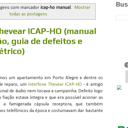
Bus
agens com marcador
icap-ho manual
.
Mostrar
todas as postagens
Thevear ICAP-HO (manual
ão, guia de defeitos e
trico)
imos um apartamento em Porto Alegre e dentre os
 de reparo, um
interfone Thevear ICAP-HO
- é antigo
inal de áudio nem tocava a campainha. Defeito logo
 a fiação estava íntegra e que era possível acionar as
o: a famigerada cápsula receptora, que também
hos telefônicos da época e costumavam dar bastante