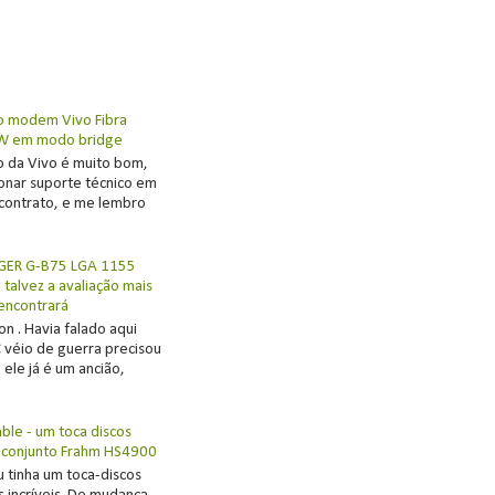
s
o modem Vivo Fibra
W em modo bridge
ço da Vivo é muito bom,
ionar suporte técnico em
contrato, e me lembro
GER G-B75 LGA 1155
talvez a avaliação mais
 encontrará
on . Havia falado aqui
 véio de guerra precisou
ele já é um ancião,
able - um toca discos
 conjunto Frahm HS4900
u tinha um toca-discos