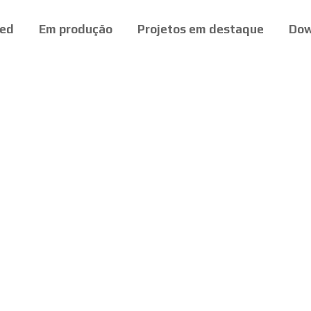
ed
Em produção
Projetos em destaque
Dow