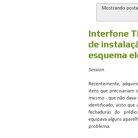
Mostrando post
Interfone 
de instalaç
esquema elé
Session
.
Recentemente, adquir
itens que precisariam
mesmo - que não dava s
identificado, visto que
fechaduras do prédi
equipava alguns aparel
problema.