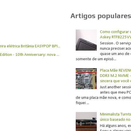
Artigos populare
Como configurar 
Askey RTF8225V
Session . O servi
ra elétrica Britânia EASYPOP BPI...
nunca precisei ac
quase um ano de 
dition - 10th Anniversary: nova ...
somente de um episó...
Placa Mãe REVEN
DDR3 M.2 NVME - 
sincera que você
Just another sessi
antes que meu PC
de uma placa mãe nova, e como 
fiquei ...
Minimalista Turnt
único baseado no
Há alguns anos, e