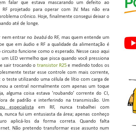
Sem falar que estava mascarando um defeito ao
 RF projetado para operar com 3V. Mas não era
 problema crônico. Hoje, finalmente consegui deixar o
nando até de longe.
r nem entrar no
beabá
do RF, mas quem entende um
be que em áudio e RF a qualidade da alimentação é
 circuito funcione como o esperado. Nesse caso aqui
m um LED vermelho que pisca quando você pressiona
de sair trocando o
transistor R25
e medindo todos os
mplesmente testar esse controle com mais corrente,
 o teste utilizando uma célula de lítio com carga de
ionou a central normalmente com apenas um toque
eja, alguma coisa estava 'roubando' corrente do CI,
fora de padrão e interferindo na transmissão. Um
u especialista
em RF, nunca trabalhei com
da, nunca fui um entusiasta da área; apenas conheço
uro aplicá-los da forma correta. Quando falta
ernet. Não pretendo transformar esse assunto num