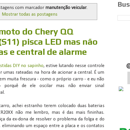
Bus
stagens com marcador
manutenção veicular
.
Mostrar todas as postagens
emoto do Chery QQ
(S11) pisca LED mas não
as e central de alarme
stidas DIY no sapinho
, estive lutando nesse controle
r umas rateadas na hora de acionar a central. É um
sem muita frescura - como o próprio carro - e eu não
o porquê de ele oscilar mas não enviar sinal
al.
arro, achei estranho terem colocado duas baterias
CR20XX não me lembro, mas é das mais fininhas.
iça da ex-dona de resolver o problema da folga e do
, eliminando um espaço entre a placa e os contatos