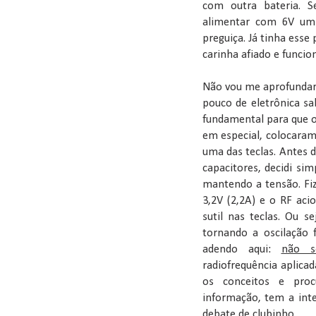
com outra bateria. 
alimentar com 6V um
preguiça. Já tinha esse
carinha afiado e funcio
Não vou me aprofunda
pouco de eletrônica sa
fundamental para que o
em especial, colocara
uma das teclas. Antes 
capacitores, decidi si
mantendo a tensão. Fiz
3,2V (2,2A) e o RF ac
sutil nas teclas. Ou s
tornando a oscilação 
adendo aqui:
não so
radiofrequência aplica
os conceitos e proc
informação, tem a int
debate de clubinho.