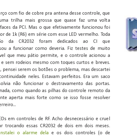
orço com fio de cobre pra antena desse controle, que
ma trilha mais grossa que quase faz uma volta
aces da PCI. Mas o que efetivamente funcionou foi
stor de 1k (R6) em série com esse LED vermelho. Toda
ão da CR2032 foram dedicados ao CI que
ou a funcionar como deveria. Fiz testes de muito
vel que meu pátio permite, e o controle acionou a
z e sem rodeios mesmo com toques curtos e breves.
, pensei serem os botões o problema, mas descartei
 continuidade neles. Estavam perfeitos. Era um saco
olvia não funcionar o destravamento das portas.
 nada, como quando as pilhas do controle remoto da
nte aperta mais forte como se isso fosse resolver
reiro...
Ds em controles de RF. Acho desnecessário e cruel
ar trocando essas CR2032 de dois em dois meses.
nstalei o alarme dela
e os dois controles (o de