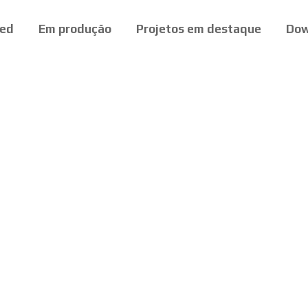
ed
Em produção
Projetos em destaque
Dow